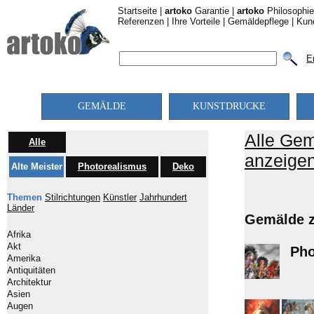
Startseite
|
artoko
Garantie
|
artoko
Philosophie
Referenzen
|
Ihre Vorteile
|
Gemäldepflege
|
Kun
E
GEMÄLDE
KUNSTDRUCKE
Alle Ge
Alle
anzeige
Alte Meister
Photorealismus
Deko
Themen
Stilrichtungen
Künstler
Jahrhundert
Länder
Gemälde z
Afrika
Akt
Pho
Amerika
Antiquitäten
Architektur
Asien
Augen