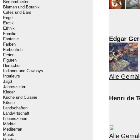
Berühmtheiten
Blumen und Botanik
Cafés und Bars
Engel
Erotik
Ethnik
Familie
Edgar Ger
Fantasie
Farben
Farbenfroh
Ferien
Figuren
Herrscher
Indianer und Cowboys
Alle Gemäl
Interieurs
Jagd
Jahreszeiten
Kinder
Henri de 
Küche und Cuisine
Küsse
Landschaften
Landwirtschaft
Lebenszenen
Märkte
Mediterran
Musik
Alle Gemäl
Muster