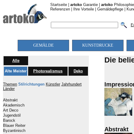
Startseite
|
artoko
Garantie
|
artoko
Philosophie
Referenzen
|
Ihre Vorteile
|
Gemäldepflege
|
Kun
E
GEMÄLDE
KUNSTDRUCKE
Die beli
Alle
Alte Meister
Photorealismus
Deko
Impressio
Themen
Stilrichtungen
Künstler
Jahrhundert
Länder
Abstrakt
Akademisch
Art Deco
Jugendstil
Barock
Blauer Reiter
Abstrakt
Byzantinisch