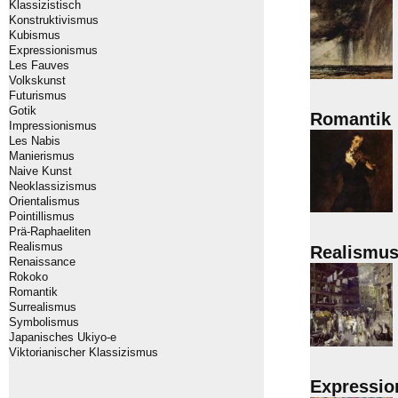
Klassizistisch
Konstruktivismus
Kubismus
Expressionismus
Les Fauves
Volkskunst
Futurismus
Gotik
Romantik
Impressionismus
Les Nabis
Manierismus
Naive Kunst
Neoklassizismus
Orientalismus
Pointillismus
Prä-Raphaeliten
Realismus
Realismu
Renaissance
Rokoko
Romantik
Surrealismus
Symbolismus
Japanisches Ukiyo-e
Viktorianischer Klassizismus
Expressio