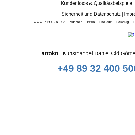
Kundenfotos & Qualitätsbeispiele
Sicherheit und Datenschutz
|
Impr
w w w . a r t o k o . d e München Berlin Frankfurt Hamb
artoko
Kunsthandel Daniel Cid 
+49 89 32 400