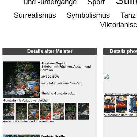
Stil
und -untergänge
Sport
Surrealismus
Symbolismus
Tanz
Viktorianis
Details alter Meister
Details pho
Abraham Mignon
Stilleben mit Früchten, Austern und
Porzelan
ab
320 EUR
mehr Informationen / kaufen
ähnliche Gemälde zeigen
Gemälde mit Vorlage ve
Gemälde mit Vorlage vergleichen
Ausschnitte unter die
Ausschnitte unter die Lupe nehmen
Frédéric Bazille