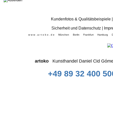
Kundenfotos & Qualitätsbeispiele
Sicherheit und Datenschutz
|
Impr
w w w . a r t o k o . d e München Berlin Frankfurt Hamb
artoko
Kunsthandel Daniel Cid 
+49 89 32 400