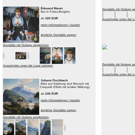
Édouard Manet
Gemälde mit Vorlage ve
Bar in Folies-Bergère
ab
320 EUR
Ausschnitte unter die
mehr Informationen / kaufen
ähnliche Gemälde zeigen
Gemälde mit Vorlage vergleichen
Gemälde mit Vorlage ve
Ausschnitte unter die Lupe nehmen
Ausschnitte unter die
Johann Fischbach
Blick auf Salzburg (auf Wunsch mit
Craquelé Effekt mit antiker Wirkung)
ab
240 EUR
mehr Informationen / kaufen
ähnliche Gemälde zeigen
Gemälde mit Vorlage vergleichen