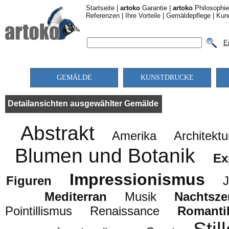
Startseite
|
artoko
Garantie
|
artoko
Philosophie
Referenzen
|
Ihre Vorteile
|
Gemäldepflege
|
Kun
E
GEMÄLDE
KUNSTDRUCKE
Detailansichten ausgewählter Gemälde
Abstrakt
Amerika
Architektu
Blumen und Botanik
Ex
Impressionismus
Figuren
J
Mediterran
Musik
Nachtsze
Pointillismus
Renaissance
Romanti