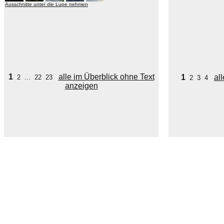
Ausschnitte unter die Lupe nehmen
1
alle im Überblick ohne Text
1
al
2
...
22
23
2
3
4
anzeigen