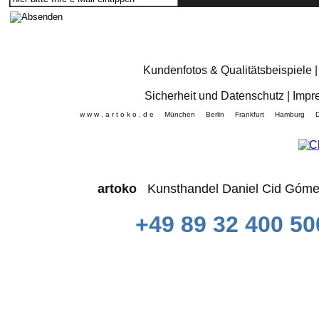
Kundenfotos & Qualitätsbeispiele
Sicherheit und Datenschutz
|
Impr
w w w . a r t o k o . d e München Berlin Frankfurt Hamb
artoko
Kunsthandel Daniel Cid 
+49 89 32 400