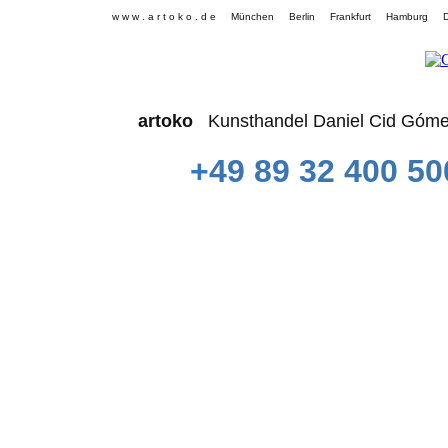
w w w . a r t o k o . d e München Berlin Frankfurt Hamb
artoko
Kunsthandel Daniel Cid 
+49 89 32 400