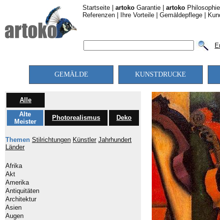
Startseite
|
artoko
Garantie
|
artoko
Philosophie
Referenzen
|
Ihre Vorteile
|
Gemäldepflege
|
Kun
E
GEMÄLDE
KUNSTDRUCKE
Alle
Alte
Photorealismus
Deko
Meister
Themen
Stilrichtungen
Künstler
Jahrhundert
Länder
Afrika
Akt
Amerika
Antiquitäten
Architektur
Asien
Augen