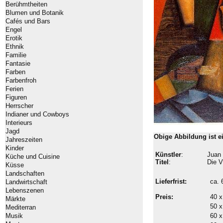
Berühmtheiten
Blumen und Botanik
Cafés und Bars
Engel
Erotik
Ethnik
Familie
Fantasie
Farben
Farbenfroh
Ferien
Figuren
Herrscher
Indianer und Cowboys
Interieurs
Jagd
Obige Abbildung ist 
Jahreszeiten
Kinder
Künstler
:
Juan 
Küche und Cuisine
Titel
:
Die V
Küsse
Landschaften
Lieferfrist:
ca.
Landwirtschaft
Lebenszenen
Preis:
40 x
Märkte
50 x
Mediterran
Musik
60 x