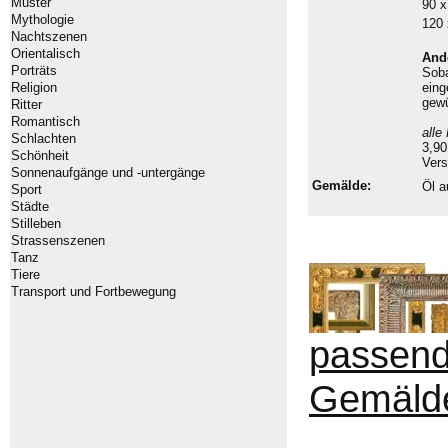
Muster
90 
Mythologie
120
Nachtszenen
Orientalisch
And
Porträts
Sob
Religion
eing
gew
Ritter
Romantisch
alle
Schlachten
3,90
Schönheit
Vers
Sonnenaufgänge und -untergänge
Gemälde:
Öl a
Sport
Städte
Stilleben
Strassenszenen
Tanz
Tiere
Transport und Fortbewegung
passen
Gemäld