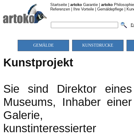
Startseite
|
artoko
Garantie
|
artoko
Philosophie
Referenzen
|
Ihre Vorteile
|
Gemäldepflege
|
Kun
E
GEMÄLDE
KUNSTDRUCKE
Kunstprojekt
Sie sind Direktor eines
Museums, Inhaber einer
Galerie,
kunstinteressierter