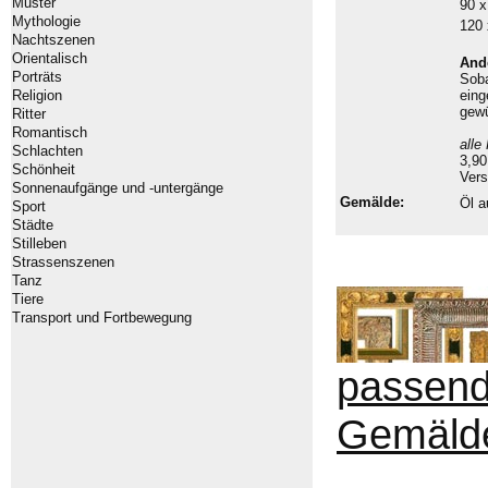
Muster
90 
Mythologie
120
Nachtszenen
Orientalisch
And
Porträts
Sob
Religion
eing
gew
Ritter
Romantisch
alle
Schlachten
3,90
Schönheit
Vers
Sonnenaufgänge und -untergänge
Gemälde:
Öl a
Sport
Städte
Stilleben
Strassenszenen
Tanz
Tiere
Transport und Fortbewegung
passen
Gemäld