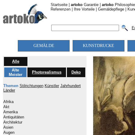
Startseite
|
artoko
Garantie
|
artoko
Philosophie
Referenzen
|
Ihre Vorteile
|
Gemäldepflege
|
Kun
E
GEMÄLDE
KUNSTDRUCKE
Alle
Alte
Photorealismus
Deko
Meister
Themen
Stilrichtungen
Künstler
Jahrhundert
Länder
Afrika
Akt
Amerika
Antiquitäten
Architektur
Asien
Augen