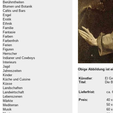
Berühmtheiten
Blumen und Botanik
Cafés und Bars
Engel
Erotik
Ethnik
Familie
Fantasie
Farben
Farbenfroh
Ferien
Figuren
Herrscher
Indianer und Cowboys
Interieurs
Jagd
Obige Abbildung ist 
Jahreszeiten
Kinder
Künstler
:
El Gr
Küche und Cuisine
Titel
:
Die B
Küsse
Landschaften
Lieferfrist:
ca.
Landwirtschaft
Lebenszenen
Preis:
40 x
Märkte
50 x
Mediterran
Musik
60 x